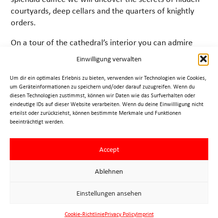
courtyards, deep cellars and the quarters of knightly
orders.
On a tour of the cathedral’s interior you can admire
masterpieces of Gothic art and architecture such as the
Einwilligung verwalten
winged altarpiece of Wiener Neustadt, the famous
pulpit, the baptismal font in St. Catherine’s chapel and
Um dir ein optimales Erlebnis zu bieten, verwenden wir Technologien wie Cookies,
um Geräteinformationen zu speichern und/oder darauf zuzugreifen. Wenn du
dozens of carved statues of saints on the pillars.
diesen Technologien zustimmst, können wir Daten wie das Surfverhalten oder
Admission fee not included.
eindeutige IDs auf dieser Website verarbeiten. Wenn du deine Einwillligung nicht
erteilst oder zurückziehst, können bestimmte Merkmale und Funktionen
Duration: 1,5 to 2 hours
beeinträchtigt werden.
» costs and terms
Accept
» request/booking
Ablehnen
Einstellungen ansehen
Imprint
Cookie-Richtlinie
Privacy Policy
Imprint
Privacy Policy