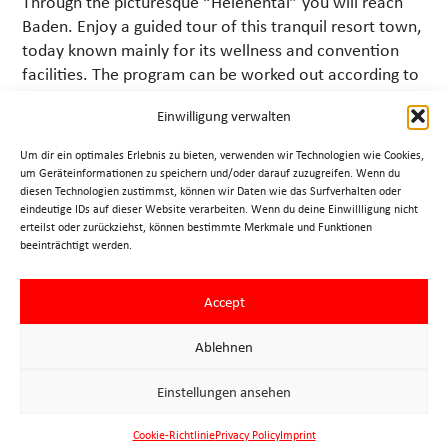
Through the picturesque “Helenental” you will reach
Baden. Enjoy a guided tour of this tranquil resort town,
today known mainly for its wellness and convention
facilities. The program can be worked out according to
your needs and time schedule.
Einwilligung verwalten
Duration: approx. 4 hours
Um dir ein optimales Erlebnis zu bieten, verwenden wir Technologien wie Cookies,
um Geräteinformationen zu speichern und/oder darauf zuzugreifen. Wenn du
Price of the bus and admission fees are not included!
diesen Technologien zustimmst, können wir Daten wie das Surfverhalten oder
eindeutige IDs auf dieser Website verarbeiten. Wenn du deine Einwillligung nicht
Should you require an offer for bus charter, minibus or
erteilst oder zurückziehst, können bestimmte Merkmale und Funktionen
limousine service the guides will be glad to assist you.
beeinträchtigt werden.
» costs and terms
Accept
» request/booking
Ablehnen
Einstellungen ansehen
Imprint
Cookie-Richtlinie
Privacy Policy
Imprint
Privacy Policy