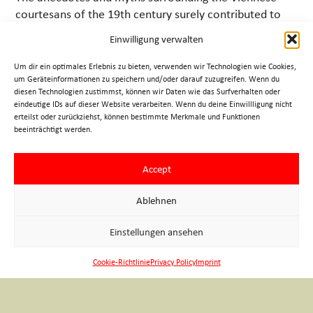
courtesans of the 19th century surely contributed to
the fantasies of many. This entertaining tour will give
Einwilligung verwalten
you insight into life inside those private dining rooms,
and you will hear anecdotes about flirtatious
Um dir ein optimales Erlebnis zu bieten, verwenden wir Technologien wie Cookies,
encounters, but also about true love at the royal court.
um Geräteinformationen zu speichern und/oder darauf zuzugreifen. Wenn du
diesen Technologien zustimmst, können wir Daten wie das Surfverhalten oder
eindeutige IDs auf dieser Website verarbeiten. Wenn du deine Einwillligung nicht
Duration: 1,5 – 2 hours
erteilst oder zurückziehst, können bestimmte Merkmale und Funktionen
beeinträchtigt werden.
» costs and terms
» request/booking
Accept
Ablehnen
Imprint
Einstellungen ansehen
Privacy Policy
Cookie-Richtlinie
Privacy Policy
Imprint
Legal
© 2026 Verein der geprüften Wiener Fremdenführer •