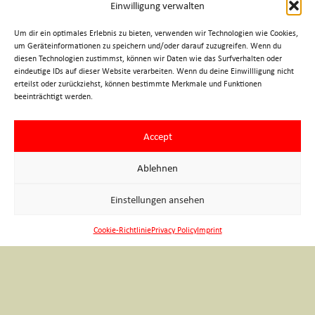
worldwide, and masterpieces by Rubens, Dürer,
Einwilligung verwalten
Raphael, Titian, Tintoretto, Arcimboldo, Vermeer and
Rembrandt.
Um dir ein optimales Erlebnis zu bieten, verwenden wir Technologien wie Cookies,
um Geräteinformationen zu speichern und/oder darauf zuzugreifen. Wenn du
diesen Technologien zustimmst, können wir Daten wie das Surfverhalten oder
Duration: 1,5 hours
eindeutige IDs auf dieser Website verarbeiten. Wenn du deine Einwillligung nicht
erteilst oder zurückziehst, können bestimmte Merkmale und Funktionen
» costs and terms
beeinträchtigt werden.
» request/booking
Accept
Ablehnen
Imprint
Einstellungen ansehen
Privacy Policy
Legal
Cookie-Richtlinie
Privacy Policy
Imprint
© 2026 Verein der geprüften Wiener Fremdenführer •
website by
WEHR & WEHR