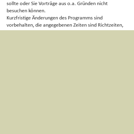
sollte oder Sie Vorträge aus o.a. Gründen nicht
besuchen können.
Kurzfristige Änderungen des Programms sind
vorbehalten, die angegebenen Zeiten sind Richtzeiten,
kurzfristige Verschiebungen sind daher nicht
ausgeschlossen.
Mit Ihrer Teilnahme am „Welttag der Fremdenführer“
erklären Sie sich mit Foto- und Filmaufnahmen
einverstanden und stimmen deren Veröffentlichung zur
Berichterstattung und Dokumentation zu. Sämtliche
Nutzungsrechte liegen beim Verein der geprüften
Wiener Fremdenführer. Der Veranstalter darf sämtliche
Aufnahmen uneingeschränkt verwerten und wird
gegenüber Dritten schad- und klaglos gehalten. Sie
haben keinen Anspruch auf Entschädigung, Bildrechte
etc.
Große Taschen und Rucksäcke sind in den
Innenräumen des Josephinums nicht gestattet
. Wir
raten von deren Mitnahme zur Veranstaltung generell