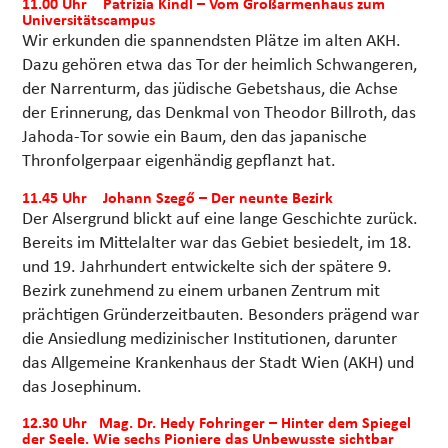
11.00 Uhr Patrizia Kindl – Vom Großarmenhaus zum
Universitätscampus
Wir erkunden die spannendsten Plätze im alten AKH.
Dazu gehören etwa das Tor der heimlich Schwangeren,
der Narrenturm, das jüdische Gebetshaus, die Achse
der Erinnerung, das Denkmal von Theodor Billroth, das
Jahoda-Tor sowie ein Baum, den das japanische
Thronfolgerpaar eigenhändig gepflanzt hat.
11.45 Uhr Johann Szegő – Der neunte Bezirk
Der Alsergrund blickt auf eine lange Geschichte zurück.
Bereits im Mittelalter war das Gebiet besiedelt, im 18.
und 19. Jahrhundert entwickelte sich der spätere 9.
Bezirk zunehmend zu einem urbanen Zentrum mit
prächtigen Gründerzeitbauten. Besonders prägend war
die Ansiedlung medizinischer Institutionen, darunter
das Allgemeine Krankenhaus der Stadt Wien (AKH) und
das Josephinum.
12.30 Uhr Mag. Dr. Hedy Fohringer – Hinter dem Spiegel
der Seele. Wie sechs Pioniere das Unbewusste sichtbar