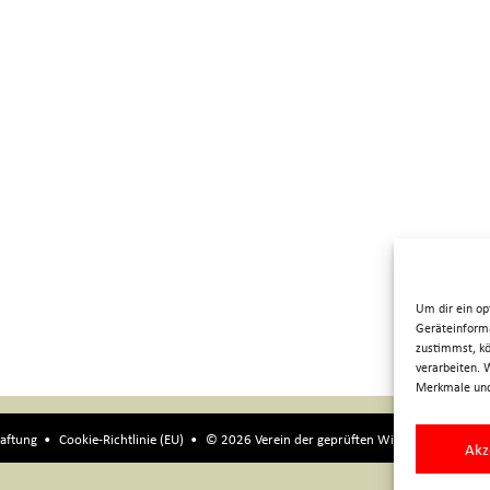
Um dir ein op
Geräteinforma
zustimmst, kö
verarbeiten. 
Merkmale und
aftung
Cookie-Richtlinie (EU)
© 2026 Verein der geprüften Wiener Fremdenfüh
Akz