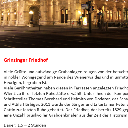
Grinzinger Friedhof
Viele Grüfte und aufwändige Grabanlagen zeugen von der betuchten
in nobler Wohngegend am Rande des Wienerwaldes und in unmitt
Heurigen, begraben ist.
Viele Berühmtheiten haben diesen in Terrassen angelegten Friedh
Wien« zu ihrer letzten Ruhestätte erwählt. Unter ihnen der Kompon
Schriftsteller Thomas Bernhard und Heimito von Doderer, das Sch
und Attila Hörbiger. 2011 wurde der Sänger und Entertainer Peter
Gattin zur letzten Ruhe gebettet. Der Friedhof, der bereits 1829 g
eine Unzahl prunkvoller Grabdenkmäler aus der Zeit des Historism
Dauer: 1,5 – 2 Stunden