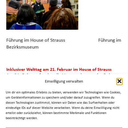
Führung im House of Strauss Führung im
Bezirksmuseum
Inklusiver Welttag am 21. Februar im House of Strauss
Am 21. Februar fanden die Veranstaltungen im Rahmen
Einwilligung verwalten
des „Inklusiven Welttags“ statt, es wurden kostenlose
Führungen für Gehörlose, Menschen mit Demenz sowie
Um dir ein optimales Erlebnis zu bieten, verwenden wir Technologien wie Cookies,
Sehschwache und Blinde angeboten, der Eintritt war für
um Geräteinformationen zu speichern und/oder darauf zuzugreifen. Wenn du
unsere Gäste kostenlos.
diesen Technologien zustimmst, können wir Daten wie das Surfverhalten oder
eindeutige IDs auf dieser Website verarbeiten. Wenn du deine Einwillligung nicht
erteilst oder zurückziehst, können bestimmte Merkmale und Funktionen
beeinträchtigt werden.