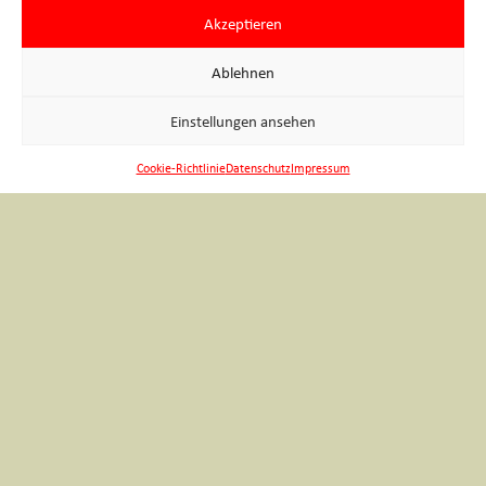
Akzeptieren
Ablehnen
Einstellungen ansehen
Cookie-Richtlinie
Datenschutz
Impressum
Ein Teil des engagierten Welttag-Teams Führung für
gehörlose Gäste
———————————————————————————
Bilder im Header
: