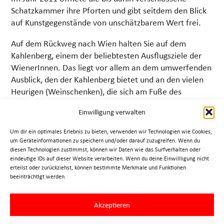
Schatzkammer ihre Pforten und gibt seitdem den Blick
auf Kunstgegenstände von unschätzbarem Wert frei.
Auf dem Rückweg nach Wien halten Sie auf dem
Kahlenberg, einem der beliebtesten Ausflugsziele der
WienerInnen. Das liegt vor allem an dem umwerfenden
Ausblick, den der Kahlenberg bietet und an den vielen
Heurigen (Weinschenken), die sich am Fuße des
Kahlenbergs befinden.
Einwilligung verwalten
Dauer: ca. 4 Stunden
Um dir ein optimales Erlebnis zu bieten, verwenden wir Technologien wie Cookies,
um Geräteinformationen zu speichern und/oder darauf zuzugreifen. Wenn du
Kosten für Bus und Eintrittspreise sind nicht inkludiert.
diesen Technologien zustimmst, können wir Daten wie das Surfverhalten oder
Sollten Sie ein Angebot für einen Reisebus, Minibus
eindeutige IDs auf dieser Website verarbeiten. Wenn du deine Einwillligung nicht
oder Limousine wünschen sind die Guides gerne bereit
erteilst oder zurückziehst, können bestimmte Merkmale und Funktionen
beeinträchtigt werden.
dieses für Sie einzuholen.
» Preise und AGB
Akzeptieren
» Anfrage/Buchung